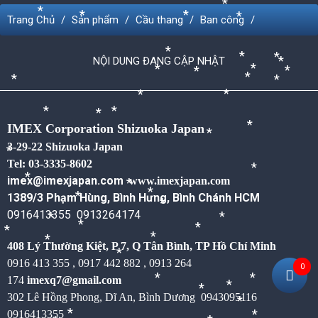
*
*
*
*
*
Trang Chủ
Sản phẩm
Cầu thang
Ban công
*
*
*
*
NỘI DUNG ĐANG CẬP NHẬT
*
*
*
*
*
*
*
*
*
*
*
*
*
*
*
IMEX Corporation Shizuoka Japan
*
*
3-29-22 Shizuoka Japan
*
Tel: 03-3335-8602
*
imex@imexjapan.com
www.imexjapan.com
*
*
*
1389/3 Phạm Hùng, Bình Hưng, Bình Chánh HCM
*
0916413355 0913264174
*
*
*
*
*
*
*
*
408 Lý Thường Kiệt, P 7, Q Tân Bình,
TP Hồ Chí Minh
*
0916 413 355 , 0917 442 882 , 0913 264
0
174
imexq7@gmail.com
*
*
*
*
302 Lê Hồng Phong, Dĩ An, Bình Dương
0943095116
*
0916413355