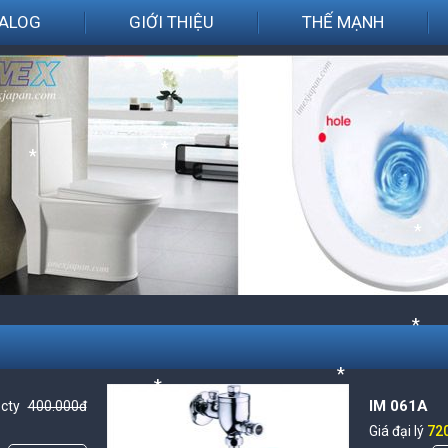
ALOG
GIỚI THIỆU
THẾ MẠNH
*
*
*
*
*
IM 061A
 cty
400.000đ
*
*
Giá đại lý
72
*