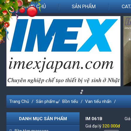
TRANG CHỦ
SẢN PHẨM
CAT
*
*
*
*
*
*
Trang Chủ
Sản phẩm
Bồn tiểu
Van tiểu nhấn
*
*
DANH MỤC SẢN PHẨM
IM 061B
Giá
Giá đại lý
320.000đ