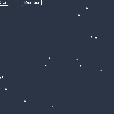
ó sẳn
Mua hàng
*
*
*
*
*
*
*
*
*
*
*
*
*
*