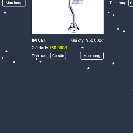
Mua hàng
Tình trạng:
C
*
*
*
*
*
IM 061
Giá cty
950.000đ
Giá đại lý
760.000đ
*
Tình trạng:
Có sẳn
Mua hàng
*
*
*
*
*
*
*