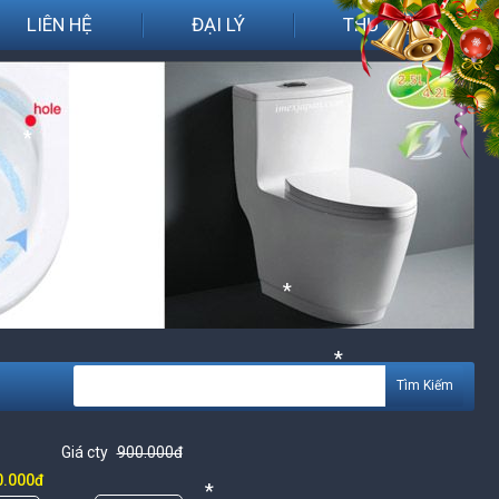
LIÊN HỆ
ĐẠI LÝ
THƯ VIỆN
*
*
*
Tìm Kiếm
Giá cty
900.000đ
0.000đ