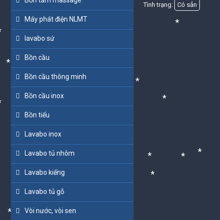
Bồn tắm massage
Tình trạng:
Có sẳn
Máy phát điện NLMT
*
*
lavabo sứ
*
Bồn cầu
*
Bồn cầu thông minh
*
*
Bồn cầu inox
*
*
Bồn tiểu
*
*
*
Lavabo inox
Lavabo tủ nhôm
*
*
*
Lavabo kiếng
*
Lavabo tủ gỗ
Vòi nước, vòi sen
*