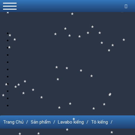
*
*
*
*
*
*
*
*
*
*
*
*
*
*
*
*
*
*
*
*
*
*
*
*
*
*
*
*
*
*
*
*
*
*
*
*
*
*
*
*
*
Trang Chủ
Sản phẩm
Lavabo kiếng
Tô kiếng
*