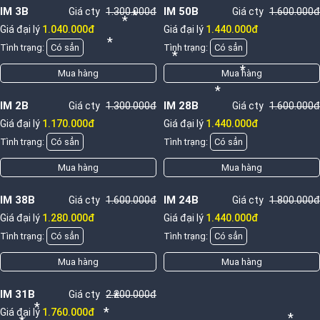
*
*
*
IM 3B
IM 50B
Giá cty
1.300.000đ
Giá cty
1.600.000đ
*
*
Giá đại lý
1.040.000đ
Giá đại lý
1.440.000đ
*
Tình trạng:
Có sẳn
Tình trạng:
Có sẳn
*
*
Mua hàng
Mua hàng
*
IM 2B
IM 28B
Giá cty
1.300.000đ
Giá cty
1.600.000đ
Giá đại lý
1.170.000đ
Giá đại lý
1.440.000đ
Tình trạng:
Có sẳn
Tình trạng:
Có sẳn
Mua hàng
Mua hàng
IM 38B
IM 24B
Giá cty
1.600.000đ
Giá cty
1.800.000đ
Giá đại lý
1.280.000đ
Giá đại lý
1.440.000đ
Tình trạng:
Có sẳn
Tình trạng:
Có sẳn
Mua hàng
Mua hàng
IM 31B
Giá cty
2.200.000đ
*
*
*
Giá đại lý
1.760.000đ
*