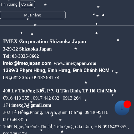
*
Tình trạng:
Có sẳn
*
*
*
Mua hàng
*
*
*
*
*
*
*
*
*
IMEX Corporation Shizuoka Japan
*
*
3-29-22 Shizuoka Japan
*
Tel: 03-3335-8602
imex@imexjapan.com
www.imexjapan.com
*
*
1389/3 Phạm Hùng, Bình Hưng, Bình Chánh HCM
*
*
*
*
*
*
0916413355 0913264174
*
*
*
*
408 Lý Thường Kiệt, P 7, Q Tân Bình,
TP Hồ Chí Minh
*
*
0916 413 355 , 0917 442 882 , 0913 264
*
*
0
174
imexq7@gmail.com
302 Lê Hồng Phong, Dĩ An, Bình Dương
0943095116
*
*
*
*
0916413355
*
*
1047 Nguyễn Đức Thuận, Trâu Quỳ, Gia Lâm, HN 0916413355 ,
*
*
*
*
*
*
0913264174