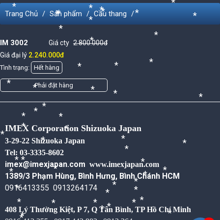
*
*
*
*
Trang Chủ
Sản phẩm
Cầu thang
*
*
*
*
*
*
*
*
IM 3002
Giá cty
2.800.000đ
*
Giá đại lý
2.240.000đ
*
Tình trạng:
Hết hàng
*
*
Phải đặt hàng
*
*
*
*
*
*
*
*
*
IMEX Corporation Shizuoka Japan
*
*
3-29-22 Shizuoka Japan
*
*
*
Tel: 03-3335-8602
*
*
imex@imexjapan.com
www.imexjapan.com
*
*
*
*
1389/3 Phạm Hùng, Bình Hưng, Bình Chánh HCM
*
*
*
0916413355 0913264174
*
*
*
*
*
*
*
*
*
408 Lý Thường Kiệt, P 7, Q Tân Bình,
TP Hồ Chí Minh
*
*
*
*