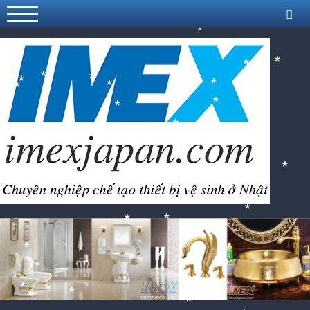
*
*
*
*
*
*
*
*
*
*
*
*
*
*
*
*
*
*
*
*
*
*
*
*
*
*
*
*
*
*
*
*
*
*
*
*
*
*