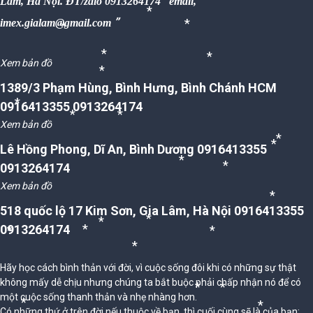
Lâm, Hà Nội. ĐT/zalo 0913264174 email,
*
imex.gialam@gmail.com
*
*
*
Xem bản đồ
*
*
*
1389/3 Phạm Hùng, Bình Hưng, Bình Chánh HCM
0916413355 0913264174
*
Xem bản đồ
*
*
*
Lê Hồng Phong, Dĩ An, Bình Dương 0916413355
*
0913264174
*
*
Xem bản đồ
*
518 quốc lộ 17 Kim Sơn, Gia Lâm, Hà Nội 0916413355
0913264174
*
*
*
*
*
*
Hãy học cách bình thản với đời, vì cuộc sống đôi khi có những sự thật
không mấy dễ chịu nhưng chúng ta bắt buộc phải chấp nhận nó để có
*
một cuộc sống thanh thản và nhẹ nhàng hơn.
*
Có những thứ ở trên đời nếu thuộc về bạn, thì cuối cùng sẽ là của bạn;