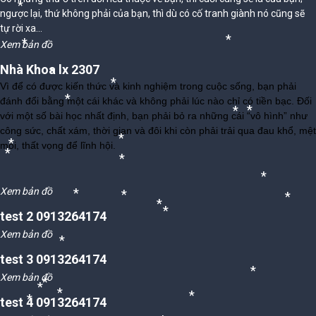
*
*
*
ngược lại, thứ không phải của bạn, thì dù có cố tranh giành nó cũng sẽ
tự rời xa...
Xem bản đồ
*
*
Nhà Khoa lx 2307
*
Vì để có được kiến thức và kinh nghiệm trong cuộc sống, bạn phải
*
đánh đổi bằng một cái khác và không phải lúc nào chỉ có tiền bạc. Đối
*
với một số bài học nhất định, bạn phải bỏ ra những cái “vô hình” như
*
*
công sức, chất xám, thời gian và đôi khi còn phải trải qua đau khổ, mệt
mỏi, thất vọng để lĩnh hội.
*
*
*
Xem bản đồ
*
*
*
*
test 2 0913264174
*
*
Xem bản đồ
*
test 3 0913264174
Xem bản đồ
*
*
*
test 4 0913264174
*
*