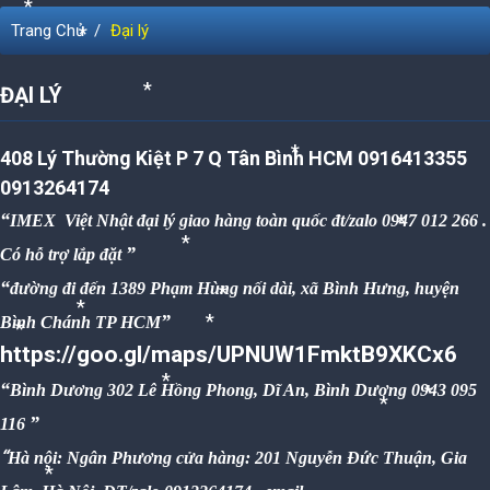
Trang Chủ
Đại lý
*
*
ĐẠI LÝ
*
408 Lý Thường Kiệt P 7 Q Tân Bình HCM 0916413355
*
0913264174
IMEX Việt Nhật đại lý giao hàng toàn quốc đt/zalo 0947 012 266 .
*
Có hỗ trợ lắp đặt
*
đường đi đến 1389 Phạm Hùng nối dài, xã Bình Hưng, huyện
*
Bình Chánh TP HCM
*
*
*
https://goo.gl/maps/UPNUW1FmktB9XKCx6
Bình Dương 302 Lê Hồng Phong, Dĩ An, Bình Dương 0943 095
*
*
*
116
Hà nội: Ngân Phương cửa hàng: 201 Nguyễn Đức Thuận, Gia