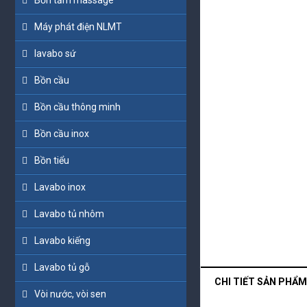
Bồn tắm massage
*
*
*
*
*
*
*
Máy phát điện NLMT
*
*
lavabo sứ
*
Bồn cầu
*
*
*
Bồn cầu thông minh
Bồn cầu inox
Bồn tiểu
Lavabo inox
Lavabo tủ nhôm
Lavabo kiếng
Lavabo tủ gỗ
CHI TIẾT SẢN PHẨM
Vòi nước, vòi sen