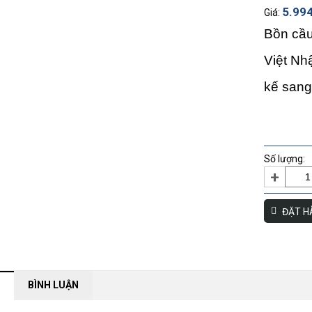
*
*
5.99
*
Giá:
*
*
*
*
*
Bồn cầu
*
*
*
Việt Nh
*
*
kế sang 
Số lượng:
+
ĐẶT H
BÌNH LUẬN