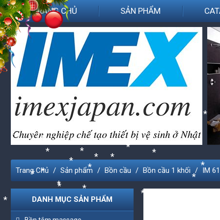
TRANG CHỦ
SẢN PHẨM
CAT
*
*
*
*
*
*
*
Trang Chủ
Sản phẩm
Bồn cầu
Bồn cầu 1 khối
IM 6
*
*
*
*
*
*
*
*
*
DANH MỤC SẢN PHẨM
*
*
*
*