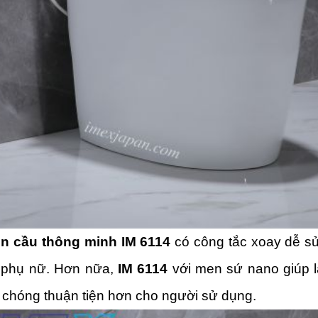
n cầu thông minh IM 6114
có công tắc xoay dễ sử
o phụ nữ. Hơn nữa,
IM 6114
với men sứ nano giúp l
chóng thuận tiện hơn cho người sử dụng.