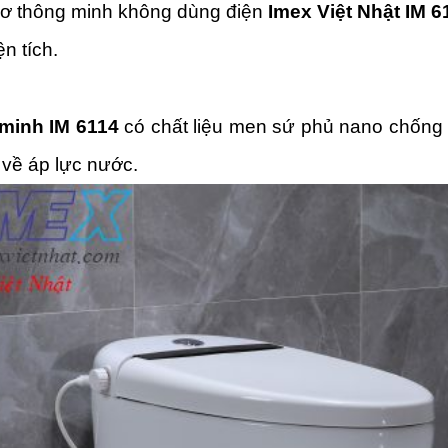
cơ thông minh không dùng điện
Imex Việt Nhật IM 6
ện tích.
minh IM 6114
có chất liệu men sứ phủ nano chống b
 về áp lực nước.