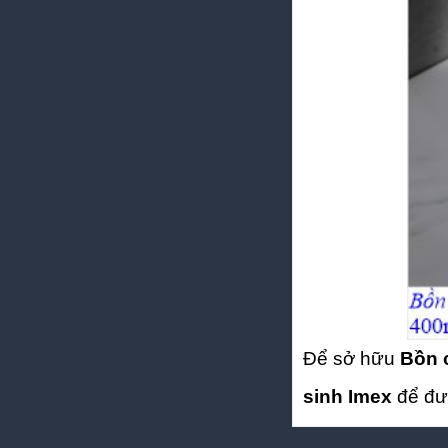
Để sở hữu
Bồn c
sinh Imex
để đượ