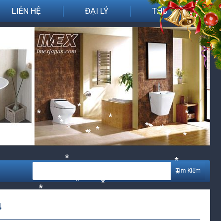
LIÊN HỆ
ĐẠI LÝ
THƯ VIỆN
*
*
*
*
*
*
*
*
*
*
*
*
*
*
*
*
*
*
*
Tìm Kiếm
*
*
4
*
*
*
*