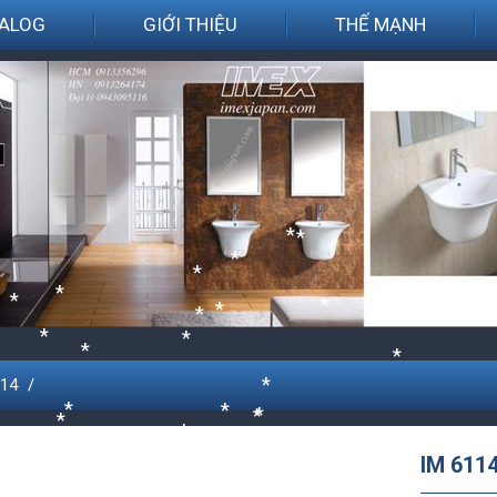
ALOG
GIỚI THIỆU
THẾ MẠNH
*
*
*
*
*
*
*
*
*
114
*
*
*
*
*
IM 611
*
*
*
*