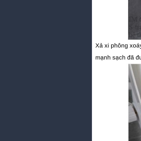
Xả xi phông xoá
mạnh sạch đã đư