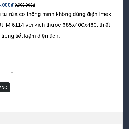
*
4.000đ
9.990.000đ
*
*
*
 tự rửa cơ thông minh không dùng điện Imex
*
*
*
ật IM 6114 với kích thước 685x400x480, thiết
*
*
*
trọng tiết kiệm diện tích.
*
-
ÀNG