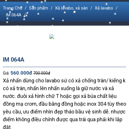
*
*
*
*
*
*
*
*
Trang Chủ
Sản phẩm
Xả lavabo, xả sàn
Xả lavabo
*
*
*
*
*
*
*
*
IM 064A
*
*
*
*
*
*
*
*
*
*
*
*
*
*
*
*
*
*
*
*
*
*
*
*
*
*
*
*
*
*
*
*
*
*
*
*
*
*
IM 064A
560.000đ
Giá:
700.000đ
Xả nhấn dùng cho lavabo sứ có xả chống tràn/ kiếng k
có xả tràn, nhấn lên nhấn xuống là giữ nước và xả
nước. đuôi xả hình chữ T hoặc gọi xả búa chất liệu
đồng mạ crom, đầu bằng đồng hoặc inox 304 tùy theo
yêu cầu, ưu điểm nhìn đẹp tháo bầu vệ sinh dễ. nhược
điểm không điều chỉnh được qua trái qua phải khi lắp
đặt