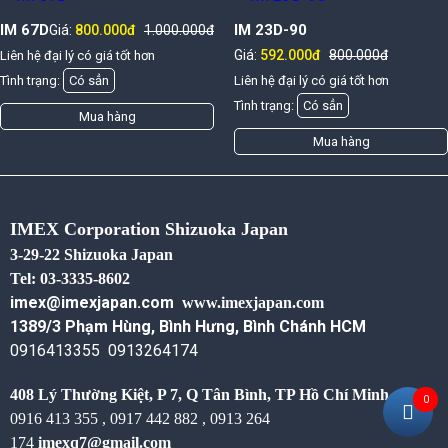
IM 67D
IM 23D-90
Giá:
800.000đ
1.000.000đ
Giá:
592.000đ
800.000đ
Liên hệ đại lý có giá tốt hơn
Tình trạng:
Có sẳn
Liên hệ đại lý có giá tốt hơn
Tình trạng:
Có sẳn
Mua hàng
Mua hàng
IMEX Corporation Shizuoka Japan
3-29-22 Shizuoka Japan
Tel: 03-3335-8602
imex@imexjapan.com
www.imexjapan.com
1389/3 Phạm Hùng, Bình Hưng, Bình Chánh HCM
0916413355 0913264174
408 Lý Thường Kiệt, P 7, Q Tân Bình,
TP Hồ Chí Minh
0916 413 355 , 0917 442 882 , 0913 264
0
174
imexq7@gmail.com
302 Lê Hồng Phong, Dĩ An, Bình Dương
0943095116