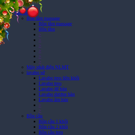
Trang Chủ
Sản phẩm
Bồn tắm massage
Bồn tắm massage
Bồn tắm
>
>
>
>
>
>
Máy phát điện NLMT
lavabo sứ
Lavabo treo liên khối
Lavabo treo
Lavabo để bàn
Lavabo dương bàn
Lavabo âm bàn
>
>
Bồn cầu
Bồn cầu 1 khối
Bồn cầu 2 khối
Bồn cầu treo