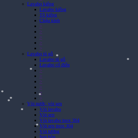
Lavabo kiếng
Lavabo kiếng
Tô kiếng
Chậu kính
>
>
>
>
>
Lavabo tủ gỗ
Lavabo tủ gỗ
Lavabo cổ điển
>
*
*
>
>
*
>
>
>
Vòi nước, vòi sen
*
Vòi lavabo
*
*
Vòi sen
*
Vòi lavabo inox 304
Vòi sen inox 304
*
Vòi tường
Sen bồn