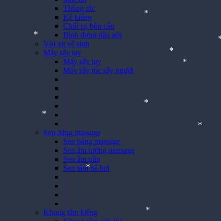
*
Thùng rác
Kệ kiếng
Chổi cọ bồn cầu
Bình đựng dầu gội
Vòi xịt vệ sinh
*
Máy sấy tay
Máy sấy tay
*
Máy sấy tóc sấy người
>
*
>
>
*
>
>
>
Sen bảng massage
*
Sen bảng massage
Sen âm tường massage
*
Sen âm trần
*
Sen tắm bể bơi
>
>
>
>
*
Khung tắm kiếng