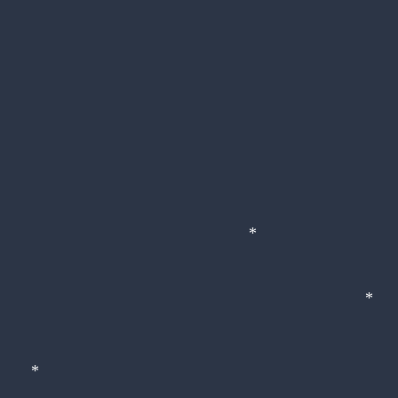
*
*
*