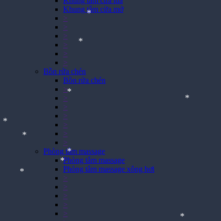
Khung tắm cửa lùa
Khung tắm cửa mở
>
>
*
>
>
>
*
>
Bồn rửa chén
Bồn rửa chén
*
>
>
>
>
>
>
*
>
*
Phòng tắm massage
Phòng tắm massage
*
Phòng tắm massage xông hơi
>
*
>
>
*
>
*
>
*