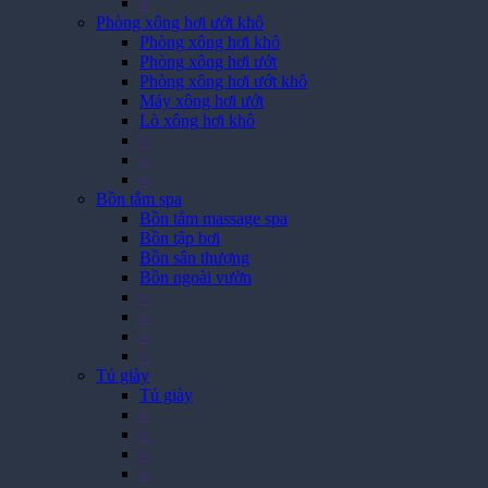
>
Phòng xông hơi ướt khô
Phòng xông hơi khô
Phòng xông hơi ướt
Phòng xông hơi ướt khô
*
Máy xông hơi ướt
Lò xông hơi khô
>
>
>
Bồn tắm spa
Bồn tắm massage spa
Bồn tập bơi
Bồn sân thượng
Bồn ngoài vườn
>
>
>
>
Tủ giày
Tủ giày
>
>
>
>