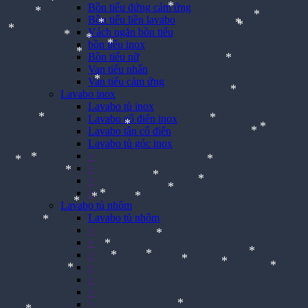
*
*
Bồn tiểu đứng cảm ứng
*
*
*
Bồn tiểu liền lavabo
*
*
*
Vách ngăn bồn tiểu
*
*
*
*
bồn tiểu inox
*
*
*
Bồn tiểu nữ
*
*
*
*
Van tiểu nhấn
*
*
Van tiểu cảm ứng
*
*
Lavabo inox
*
Lavabo tủ inox
Lavabo cổ điển inox
*
Lavabo tân cổ điển
*
Lavabo tủ góc inox
>
*
*
>
*
*
*
>
>
*
Lavabo tủ nhôm
*
*
Lavabo tủ nhôm
*
*
*
>
*
>
*
*
*
*
>
>
*
>
*
>
*
>
*