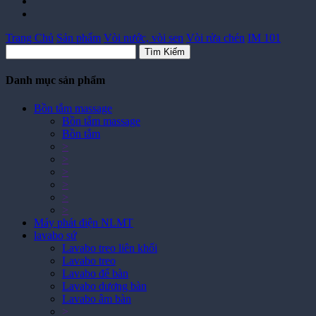
Trang Chủ
Sản phẩm
Vòi nước, vòi sen
Vòi rửa chén
IM 101
Tìm Kiếm
Danh mục sản phẩm
Bồn tắm massage
Bồn tắm massage
Bồn tắm
>
>
>
>
>
>
Máy phát điện NLMT
lavabo sứ
Lavabo treo liên khối
Lavabo treo
Lavabo để bàn
Lavabo dương bàn
Lavabo âm bàn