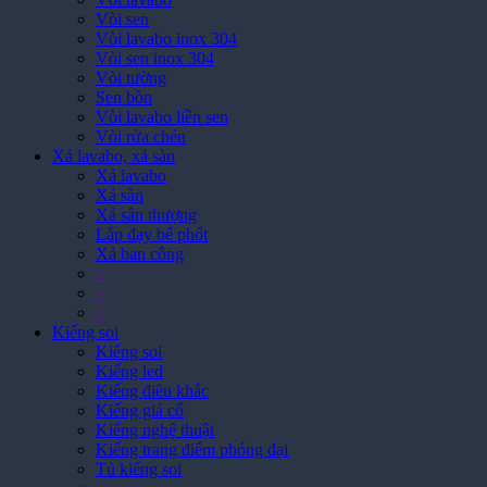
Vòi nước, vòi sen
Vòi lavabo
Vòi sen
Vòi lavabo inox 304
Vòi sen inox 304
Vòi tường
Sen bồn
Vòi lavabo liền sen
Vòi rửa chén
Xả lavabo, xả sàn
Xả lavabo
Xả sàn
Xả sân thượng
Lắp đạy bể phốt
Xả ban công
>
>
>
Kiếng soi
Kiếng soi
Kiếng led
Kiếng điêu khắc
Kiếng giả cổ
Kiếng nghệ thuật
Kiếng trang điểm phóng đại