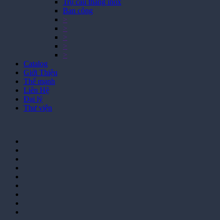
Trụ cầu thang inox
Ban công
>
>
>
>
>
Catalog
Giới Thiệu
Thế mạnh
Liên Hệ
Đại lý
Thư viện