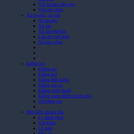
Vòi lavabo liền sen
Vòi rửa chén
Xả lavabo, xả sàn
Xả lavabo
Xả sàn
Xả sân thượng
Lắp đạy bể phốt
Xả ban công
>
>
>
Kiếng soi
Kiếng soi
Kiếng led
Kiếng điêu khắc
Kiếng giả cổ
Kiếng nghệ thuật
Kiếng trang điểm phóng đại
Tủ kiếng soi
>
Phụ kiện phòng tắm
Ly đánh răng
Vắt khăn
Lô giấy
Mắc áo