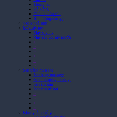
Thùng rác
Kệ kiếng
Chổi cọ bồn cầu
Bình đựng dầu gội
Vòi xịt vệ sinh
Máy sấy tay
Máy sấy tay
Máy sấy tóc sấy người
>
>
>
>
>
>
Sen bảng massage
Sen bảng massage
Sen âm tường massage
Sen âm trần
Sen tắm bể bơi
>
>
>
>
Khung tắm kiếng