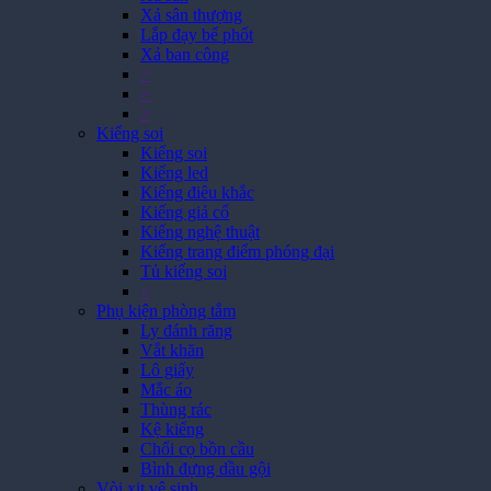
Xả sân thượng
Lắp đạy bể phốt
Xả ban công
>
>
>
Kiếng soi
Kiếng soi
Kiếng led
Kiếng điêu khắc
Kiếng giả cổ
Kiếng nghệ thuật
Kiếng trang điểm phóng đại
Tủ kiếng soi
>
Phụ kiện phòng tắm
Ly đánh răng
Vắt khăn
Lô giấy
Mắc áo
Thùng rác
Kệ kiếng
Chổi cọ bồn cầu
Bình đựng dầu gội
Vòi xịt vệ sinh