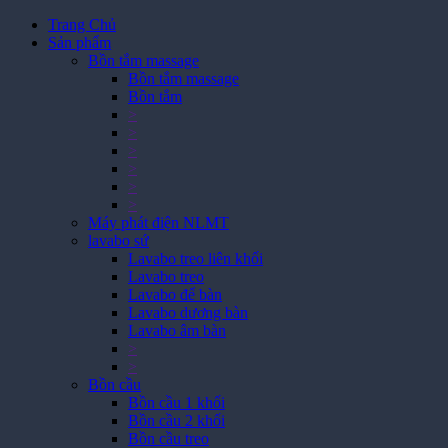
Trang Chủ
Sản phẩm
Bồn tắm massage
Bồn tắm massage
Bồn tắm
>
>
>
>
>
>
Máy phát điện NLMT
lavabo sứ
Lavabo treo liên khối
Lavabo treo
Lavabo để bàn
Lavabo dương bàn
Lavabo âm bàn
>
>
Bồn cầu
Bồn cầu 1 khối
Bồn cầu 2 khối
Bồn cầu treo