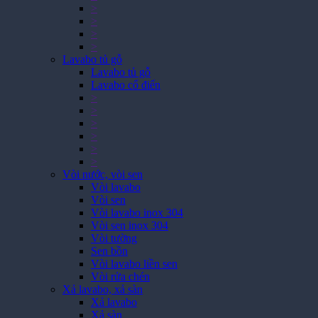
>
>
>
>
Lavabo tủ gỗ
Lavabo tủ gỗ
Lavabo cổ điển
>
>
>
>
>
>
Vòi nước, vòi sen
Vòi lavabo
Vòi sen
Vòi lavabo inox 304
Vòi sen inox 304
Vòi tường
Sen bồn
Vòi lavabo liền sen
Vòi rửa chén
Xả lavabo, xả sàn
Xả lavabo
Xả sàn