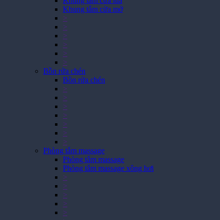
Khung tắm cửa lùa
Khung tắm cửa mở
>
>
>
>
>
>
Bồn rửa chén
Bồn rửa chén
>
>
>
>
>
>
>
Phòng tắm massage
Phòng tắm massage
Phòng tắm massage xông hơi
>
>
>
>
>