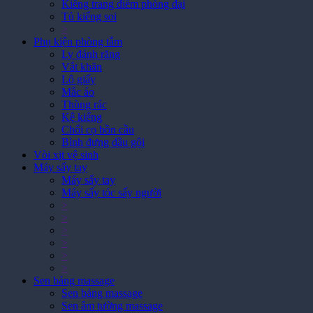
Tủ kiếng soi
>
Phụ kiện phòng tắm
Ly đánh răng
Vắt khăn
Lô giấy
Mắc áo
Thùng rác
Kệ kiếng
Chổi cọ bồn cầu
Bình đựng dầu gội
Vòi xịt vệ sinh
Máy sấy tay
Máy sấy tay
Máy sấy tóc sấy người
>
>
>
>
>
>
Sen bảng massage
Sen bảng massage
Sen âm tường massage
Sen âm trần