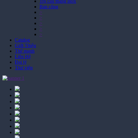
Trụ cầu thang inox
Ban công
>
>
>
>
>
Catalog
Giới Thiệu
Thế mạnh
Liên Hệ
Đại lý
Thư viện