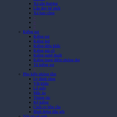
Xả sân thượng
Lắp đạy bể phốt
Xả ban công
>
>
>
Kiếng soi
Kiếng soi
Kiếng led
Kiếng điêu khắc
Kiếng giả cổ
Kiếng nghệ thuật
Kiếng trang điểm phóng đại
Tủ kiếng soi
>
Phụ kiện phòng tắm
Ly đánh răng
Vắt khăn
Lô giấy
Mắc áo
Thùng rác
Kệ kiếng
Chổi cọ bồn cầu
Bình đựng dầu gội
Vòi xịt vệ sinh