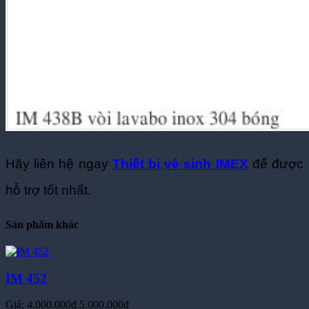
Hãy liên hệ ngay
Thiết bị vệ sinh IMEX
để được
hỗ trợ tốt nhất.
Sản phẩm khác
IM 452
Giá:
4.000.000đ
5.000.000đ
Liên hệ đại lý có giá tốt hơn