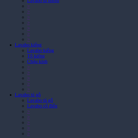
>
>
>
>
>
>
Lavabo kiếng
Lavabo kiếng
Tô kiếng
Chậu kính
>
>
>
>
>
Lavabo tủ gỗ
Lavabo tủ gỗ
Lavabo cổ điển
>
>
>
>
>
>
Vòi nước, vòi sen