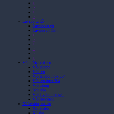
>
>
>
>
Lavabo tủ gỗ
Lavabo tủ gỗ
Lavabo cổ điển
>
>
>
>
>
>
Vòi nước, vòi sen
Vòi lavabo
Vòi sen
Vòi lavabo inox 304
Vòi sen inox 304
Vòi tường
Sen bồn
Vòi lavabo liền sen
Vòi rửa chén
Xả lavabo, xả sàn
Xả lavabo
Xả sàn