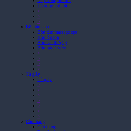
Máy xông hơi ướt
Lò xông hơi khô
>
>
>
Bồn tắm spa
Bồn tắm massage spa
Bồn tập bơi
Bồn sân thượng
Bồn ngoài vườn
>
>
>
>
Tủ giày
Tủ giày
>
>
>
>
>
>
>
Cầu thang
Cầu thang