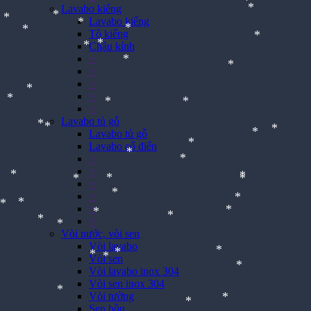
*
Lavabo kiếng
*
*
Lavabo kiếng
*
*
Tô kiếng
*
Chậu kính
*
*
*
>
*
*
*
>
*
>
*
*
>
*
*
>
Lavabo tủ gỗ
*
Lavabo tủ gỗ
*
Lavabo cổ điển
*
*
>
*
>
*
*
*
>
*
>
*
*
>
>
*
*
*
*
*
Vòi nước, vòi sen
*
Vòi lavabo
*
*
*
Vòi sen
*
*
*
*
Vòi lavabo inox 304
*
Vòi sen inox 304
Vòi tường
*
*
*
*
Sen bồn