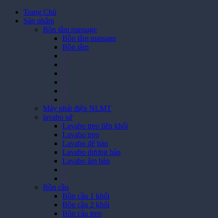
Trang Chủ
Sản phẩm
Bồn tắm massage
Bồn tắm massage
Bồn tắm
>
>
>
>
>
>
Máy phát điện NLMT
lavabo sứ
Lavabo treo liên khối
Lavabo treo
Lavabo để bàn
Lavabo dương bàn
Lavabo âm bàn
>
>
Bồn cầu
Bồn cầu 1 khối
Bồn cầu 2 khối
Bồn cầu treo