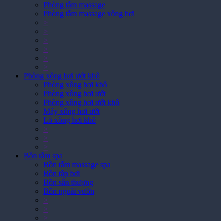
Phòng tắm massage xông hơi
>
>
>
>
>
>
Phòng xông hơi ướt khô
Phòng xông hơi khô
Phòng xông hơi ướt
Phòng xông hơi ướt khô
Máy xông hơi ướt
Lò xông hơi khô
>
>
>
Bồn tắm spa
Bồn tắm massage spa
Bồn tập bơi
Bồn sân thượng
Bồn ngoài vườn
>
>
>
>