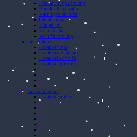
Bồn tiểu đứng cảm ứng
*
*
*
Bồn tiểu liền lavabo
*
*
Vách ngăn bồn tiểu
*
*
bồn tiểu inox
Bồn tiểu nữ
Van tiểu nhấn
*
*
Van tiểu cảm ứng
*
*
*
Lavabo inox
*
Lavabo tủ inox
Lavabo cổ điển inox
*
Lavabo tân cổ điển
*
*
*
Lavabo tủ góc inox
*
>
*
*
>
*
>
*
>
*
*
*
Lavabo tủ nhôm
*
*
*
Lavabo tủ nhôm
*
*
*
>
*
*
>
*
>
*
*
*
>
*
*
*
>
>
>