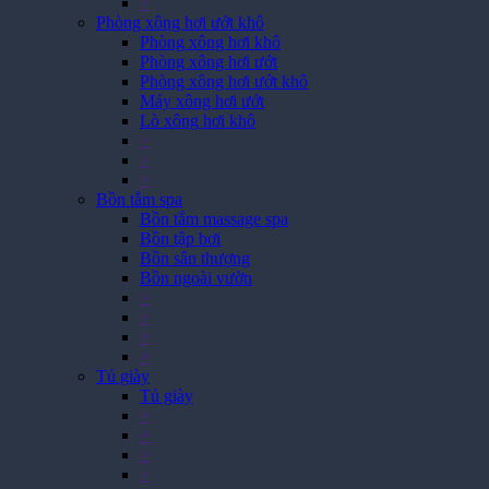
>
Phòng xông hơi ướt khô
Phòng xông hơi khô
Phòng xông hơi ướt
Phòng xông hơi ướt khô
Máy xông hơi ướt
Lò xông hơi khô
>
>
>
Bồn tắm spa
Bồn tắm massage spa
Bồn tập bơi
Bồn sân thượng
Bồn ngoài vườn
>
>
>
>
Tủ giày
Tủ giày
>
>
>
>