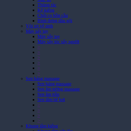
Thùng rác
Kệ kiếng
Chổi cọ bồn cầu
Bình đựng dầu gội
Vòi xịt vệ sinh
Máy sấy tay
Máy sấy tay
Máy sấy tóc sấy người
>
>
>
>
>
>
Sen bảng massage
Sen bảng massage
Sen âm tường massage
Sen âm trần
Sen tắm bể bơi
>
>
>
>
Khung tắm kiếng