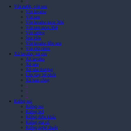
Vòi lavabo
Vòi sen
Vòi lavabo inox 304
Vòi sen inox 304
Vòi tường
Sen bồn
Vòi lavabo liền sen
Vòi rửa chén
Xả lavabo, xả sàn
Xả lavabo
Xả sàn
Xả sân thượng
Lắp đạy bể phốt
Xả ban công
>
>
>
Kiếng soi
Kiếng soi
Kiếng led
Kiếng điêu khắc
Kiếng giả cổ
Kiếng nghệ thuật
Kiếng trang điểm phóng đại