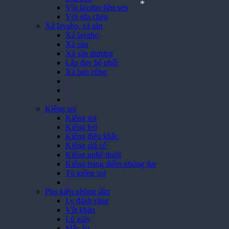
*
Vòi lavabo liền sen
Vòi rửa chén
*
Xả lavabo, xả sàn
*
*
Xả lavabo
Xả sàn
*
Xả sân thượng
Lắp đạy bể phốt
Xả ban công
>
>
>
Kiếng soi
Kiếng soi
Kiếng led
Kiếng điêu khắc
Kiếng giả cổ
Kiếng nghệ thuật
Kiếng trang điểm phóng đại
Tủ kiếng soi
>
Phụ kiện phòng tắm
Ly đánh răng
Vắt khăn
Lô giấy
Mắc áo