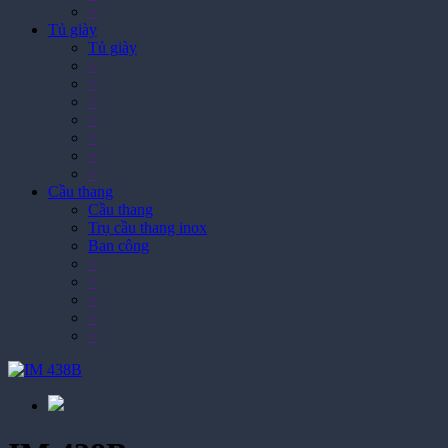
Tủ giày
Tủ giày
>
>
>
>
>
>
>
Cầu thang
Cầu thang
Trụ cầu thang inox
Ban công
>
>
>
>
>
IM 438B