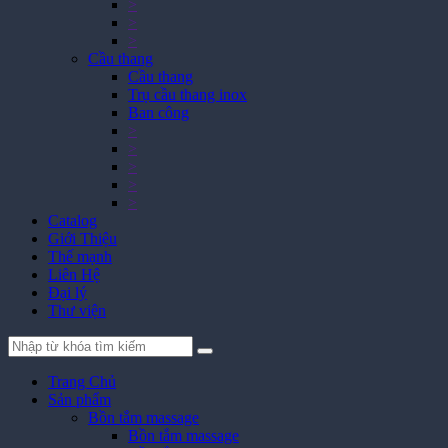
>
>
>
Cầu thang
Cầu thang
Trụ cầu thang inox
Ban công
>
>
>
>
>
Catalog
Giới Thiệu
Thế mạnh
Liên Hệ
Đại lý
Thư viện
Trang Chủ
Sản phẩm
Bồn tắm massage
Bồn tắm massage