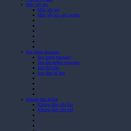
Máy sấy tay
Máy sấy tay
Máy sấy tóc sấy người
>
>
>
>
>
>
Sen bảng massage
Sen bảng massage
Sen âm tường massage
Sen âm trần
Sen tắm bể bơi
>
>
>
>
Khung tắm kiếng
Khung tắm cửa lùa
Khung tắm cửa mở
>
>
>
>