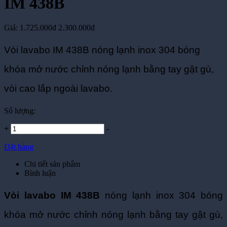
Giá:
1.725.000đ
2.300.000đ
Vòi lavabo IM 438B nóng lạnh inox 304 bóng
khóa mở nước chỉnh nóng lạnh bằng tay gật gù,
vòi cao lắp ngoài lavabo.
Số lượng:
+
-
Đặt hàng
Chi tiết sản phẩm
Bình luận
Vòi lavabo IM 438B
nóng lạnh inox 304 bóng
khóa mở nước chỉnh nóng lạnh bằng tay gật gù,
vòi cao lắp ngoài lavabo.