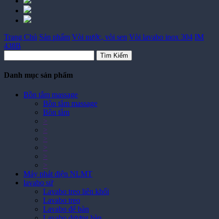
Trang Chủ
Sản phẩm
Vòi nước, vòi sen
Vòi lavabo inox 304
IM
438B
Tìm Kiếm
Danh mục sản phẩm
Bồn tắm massage
Bồn tắm massage
Bồn tắm
>
>
>
>
>
>
Máy phát điện NLMT
lavabo sứ
Lavabo treo liên khối
Lavabo treo
Lavabo để bàn
Lavabo dương bàn
Lavabo âm bàn