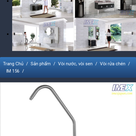
Trang Chủ
Sản phẩm
Vòi nước, vòi sen
Vòi rửa chén
IM 156