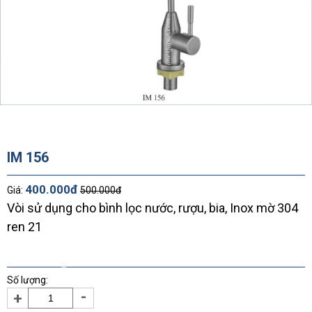
*
*
*
*
*
IM 156
*
*
400.000đ
Giá:
500.000đ
Vòi sử dụng cho bình lọc nước, rượu, bia, Inox mờ 304
*
*
*
ren 21
*
*
*
Số lượng:
*
-
+
*
*