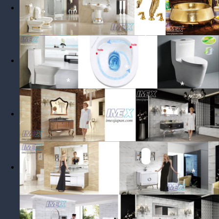
*
*
*
*
*
*
*
*
*
*