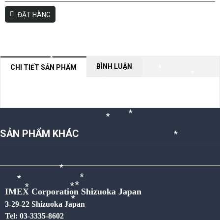
*
ĐẶT HÀNG
*
*
*
*
*
*
*
BÌNH LUẬN
*
CHI TIẾT SẢN PHẨM
*
*
*
NỘI DUNG ĐANG CẬP NHẬT
*
*
*
*
*
*
*
*
SẢN PHẨM KHÁC
*
*
IMEX Corporation Shizuoka Japan
*
*
*
*
*
3-29-22 Shizuoka Japan
*
Tel: 03-3335-8602