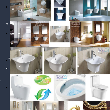
*
*
*
*
*
*
*
*
*
*
*
*
*
*
*
*
*
*
*
*
*
*