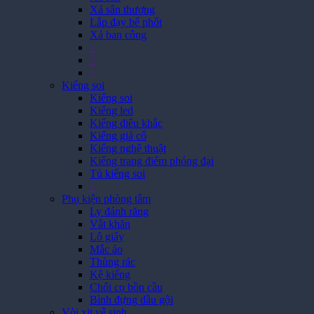
Xả sân thượng
Lắp đạy bể phốt
Xả ban công
>
>
>
Kiếng soi
Kiếng soi
Kiếng led
Kiếng điêu khắc
Kiếng giả cổ
Kiếng nghệ thuật
Kiếng trang điểm phóng đại
Tủ kiếng soi
>
Phụ kiện phòng tắm
Ly đánh răng
Vắt khăn
Lô giấy
Mắc áo
Thùng rác
Kệ kiếng
Chổi cọ bồn cầu
Bình đựng dầu gội
Vòi xịt vệ sinh