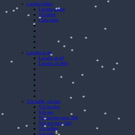
Lavabo kiếng
*
*
Lavabo kiếng
*
Tô kiếng
*
*
Chậu kính
*
*
>
*
*
*
*
>
*
*
>
*
*
>
*
>
*
Lavabo tủ gỗ
Lavabo tủ gỗ
*
*
Lavabo cổ điển
*
>
*
*
>
*
>
*
>
*
*
>
*
*
>
*
Vòi nước, vòi sen
*
*
Vòi lavabo
*
Vòi sen
Vòi lavabo inox 304
Vòi sen inox 304
*
*
Vòi tường
Sen bồn