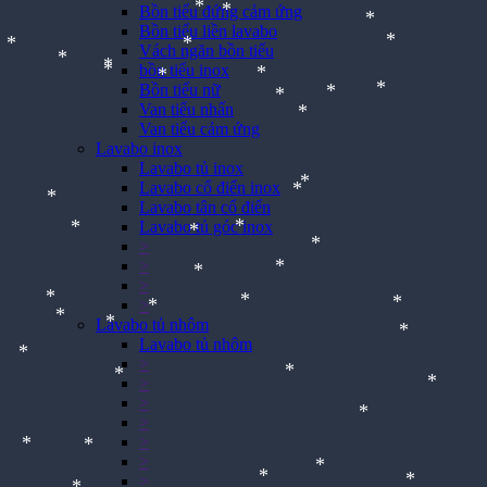
*
Bồn tiểu đứng cảm ứng
*
*
Bồn tiểu liền lavabo
*
Vách ngăn bồn tiểu
*
*
*
bồn tiểu inox
*
Bồn tiểu nữ
*
*
*
Van tiểu nhấn
*
*
*
*
Van tiểu cảm ứng
*
*
*
Lavabo inox
*
Lavabo tủ inox
Lavabo cổ điển inox
Lavabo tân cổ điển
Lavabo tủ góc inox
*
>
*
*
>
>
*
*
*
*
>
Lavabo tủ nhôm
*
*
Lavabo tủ nhôm
*
*
>
*
*
*
>
*
*
>
*
>
*
*
>
*
>
>
*