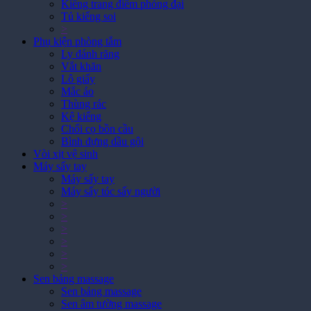
Tủ kiếng soi
>
Phụ kiện phòng tắm
Ly đánh răng
Vắt khăn
Lô giấy
Mắc áo
Thùng rác
Kệ kiếng
Chổi cọ bồn cầu
Bình đựng dầu gội
Vòi xịt vệ sinh
Máy sấy tay
Máy sấy tay
Máy sấy tóc sấy người
>
>
>
>
>
>
Sen bảng massage
Sen bảng massage
Sen âm tường massage
Sen âm trần