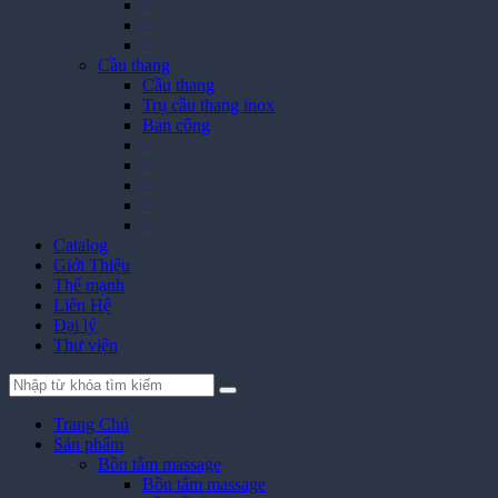
>
>
>
Cầu thang
Cầu thang
Trụ cầu thang inox
Ban công
>
>
>
>
>
Catalog
Giới Thiệu
Thế mạnh
Liên Hệ
Đại lý
Thư viện
Trang Chủ
Sản phẩm
Bồn tắm massage
Bồn tắm massage