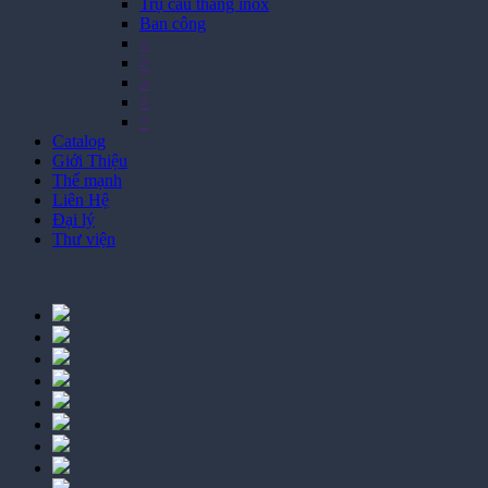
Trụ cầu thang inox
Ban công
>
>
>
>
>
Catalog
Giới Thiệu
Thế mạnh
Liên Hệ
Đại lý
Thư viện