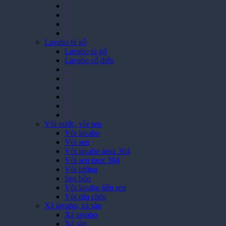
>
>
>
>
Lavabo tủ gỗ
Lavabo tủ gỗ
Lavabo cổ điển
>
>
>
>
>
>
Vòi nước, vòi sen
Vòi lavabo
Vòi sen
Vòi lavabo inox 304
Vòi sen inox 304
Vòi tường
Sen bồn
Vòi lavabo liền sen
Vòi rửa chén
Xả lavabo, xả sàn
Xả lavabo
Xả sàn