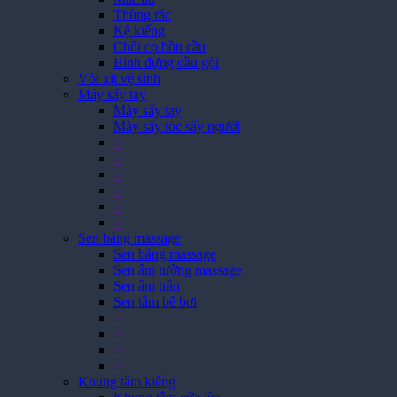
Thùng rác
Kệ kiếng
Chổi cọ bồn cầu
Bình đựng dầu gội
Vòi xịt vệ sinh
Máy sấy tay
Máy sấy tay
Máy sấy tóc sấy người
>
>
>
>
>
>
Sen bảng massage
Sen bảng massage
Sen âm tường massage
Sen âm trần
Sen tắm bể bơi
>
>
>
>
Khung tắm kiếng