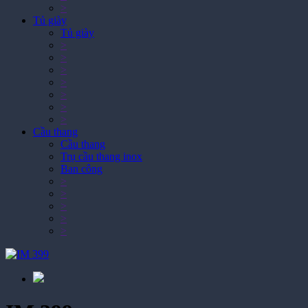
Tủ giày
Tủ giày
>
>
>
>
>
>
>
Cầu thang
Cầu thang
Trụ cầu thang inox
Ban công
>
>
>
>
>
IM 399