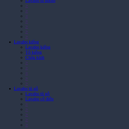
>
>
>
>
>
>
Lavabo kiếng
Lavabo kiếng
Tô kiếng
Chậu kính
>
>
>
>
>
Lavabo tủ gỗ
Lavabo tủ gỗ
Lavabo cổ điển
>
>
>
>
>
>
Vòi nước, vòi sen