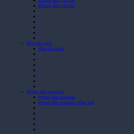
Khung tắm cửa lùa
Khung tắm cửa mở
>
>
>
>
>
>
Bồn rửa chén
Bồn rửa chén
>
>
>
>
>
>
>
Phòng tắm massage
Phòng tắm massage
Phòng tắm massage xông hơi
>
>
>
>
>