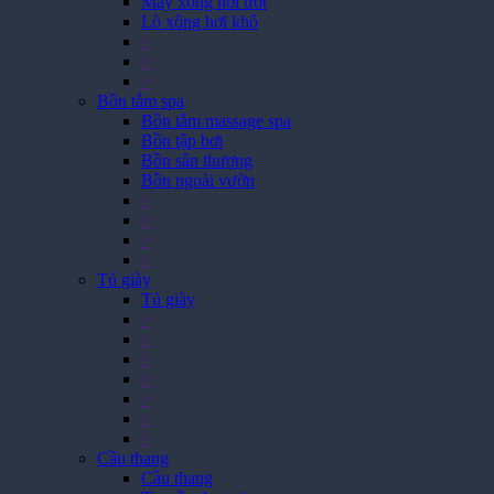
Máy xông hơi ướt
Lò xông hơi khô
>
>
>
Bồn tắm spa
Bồn tắm massage spa
Bồn tập bơi
Bồn sân thượng
Bồn ngoài vườn
>
>
>
>
Tủ giày
Tủ giày
>
>
>
>
>
>
>
Cầu thang
Cầu thang