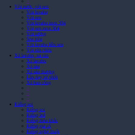
Vòi lavabo
Vòi sen
Vòi lavabo inox 304
Vòi sen inox 304
Vòi tường
Sen bồn
Vòi lavabo liền sen
Vòi rửa chén
Xả lavabo, xả sàn
Xả lavabo
Xả sàn
Xả sân thượng
Lắp đạy bể phốt
Xả ban công
>
>
>
Kiếng soi
Kiếng soi
Kiếng led
Kiếng điêu khắc
Kiếng giả cổ
Kiếng nghệ thuật
Kiếng trang điểm phóng đại