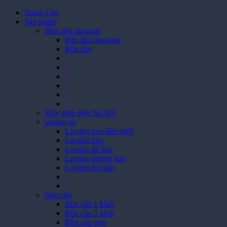
Trang Chủ
Sản phẩm
Bồn tắm massage
Bồn tắm massage
Bồn tắm
>
>
>
>
>
>
Máy phát điện NLMT
lavabo sứ
Lavabo treo liên khối
Lavabo treo
Lavabo để bàn
Lavabo dương bàn
Lavabo âm bàn
>
>
Bồn cầu
Bồn cầu 1 khối
Bồn cầu 2 khối
Bồn cầu treo