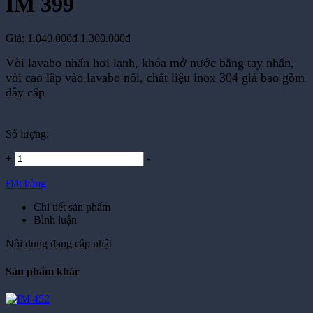
Giá:
1.040.000đ
1.300.000đ
Vòi lavabo nhấn hơi lạnh, khóa mở nước bằng tay nhấn,
vòi cao lắp vào lavabo nổi, chất liệu inox 304 giá bao gồm
dây cấp
Số lượng:
+
-
Đặt hàng
Chi tiết sản phẩm
Bình luận
Nội dung đang cập nhật
Sản phẩm khác
IM 452