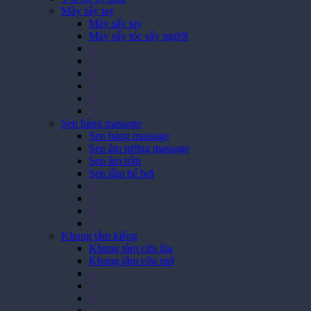
Máy sấy tay
Máy sấy tay
Máy sấy tóc sấy người
>
>
>
>
>
>
Sen bảng massage
Sen bảng massage
Sen âm tường massage
Sen âm trần
Sen tắm bể bơi
>
>
>
>
Khung tắm kiếng
Khung tắm cửa lùa
Khung tắm cửa mở
>
>
>
>