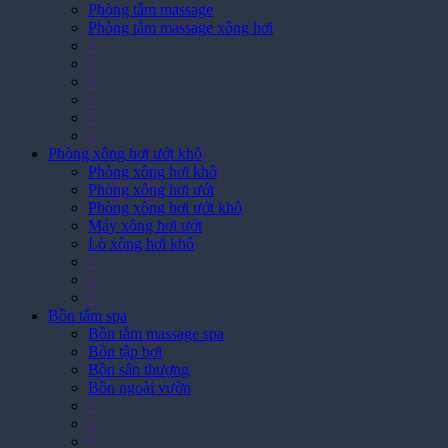
Phòng tắm massage xông hơi
>
>
>
>
>
>
Phòng xông hơi ướt khô
Phòng xông hơi khô
Phòng xông hơi ướt
Phòng xông hơi ướt khô
Máy xông hơi ướt
Lò xông hơi khô
>
>
>
Bồn tắm spa
Bồn tắm massage spa
Bồn tập bơi
Bồn sân thượng
Bồn ngoài vườn
>
>
>
>