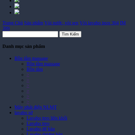
Trang Chủ
Sản phẩm
Vòi nước, vòi sen
Vòi lavabo inox 304
IM
399
Tìm Kiếm
Danh mục sản phẩm
Bồn tắm massage
Bồn tắm massage
Bồn tắm
>
>
>
>
>
>
Máy phát điện NLMT
lavabo sứ
Lavabo treo liên khối
Lavabo treo
Lavabo để bàn
Lavabo dương bàn
Lavabo âm bàn