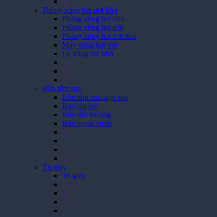
>
Phòng xông hơi ướt khô
Phòng xông hơi khô
Phòng xông hơi ướt
Phòng xông hơi ướt khô
Máy xông hơi ướt
Lò xông hơi khô
>
>
>
Bồn tắm spa
Bồn tắm massage spa
Bồn tập bơi
Bồn sân thượng
Bồn ngoài vườn
>
>
>
>
Tủ giày
Tủ giày
>
>
>
>