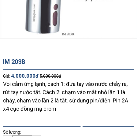
*
*
*
*
*
*
*
*
*
IM 203B
*
4.000.000đ
Giá:
5.000.000đ
*
Vòi cảm ứng lạnh, cách 1: đưa tay vào nước chảy ra,
*
rút tay nước tắt. Cách 2: chạm vào mắt nhỏ lần 1 là
chảy, chạm vào lần 2 là tắt. sử dụng pin/điện. Pin 2A
x4 cục đồng mạ crom
*
*
*
*
*
Số lượng:
*