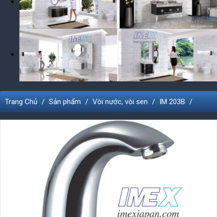
Trang Chủ
Sản phẩm
Vòi nước, vòi sen
IM 203B
*