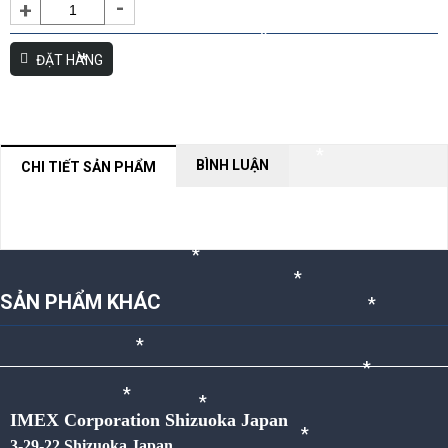
-
+
*
*
ĐẶT HÀNG
*
*
*
*
*
BÌNH LUẬN
CHI TIẾT SẢN PHẨM
*
*
*
NỘI DUNG ĐANG CẬP NHẬT
*
*
SẢN PHẨM KHÁC
*
*
*
*
IMEX Corporation Shizuoka Japan
*
*
3-29-22 Shizuoka Japan