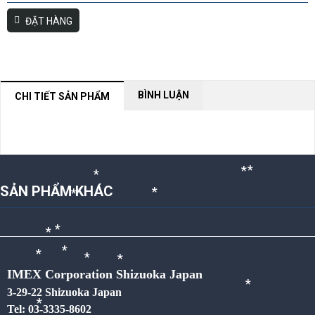
*
ĐẶT HÀNG
*
*
*
*
*
*
BÌNH LUẬN
CHI TIẾT SẢN PHẨM
NỘI DUNG ĐANG CẬP NHẬT
*
*
*
SẢN PHẨM KHÁC
*
*
*
*
*
*
*
IMEX Corporation Shizuoka Japan
*
*
*
*
3-29-22 Shizuoka Japan
*
Tel: 03-3335-8602