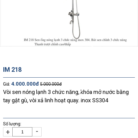
*
*
*
*
*
*
IM 218
*
4.000.000đ
Giá:
5.000.000đ
Vòi sen nóng lạnh 3 chức năng, khóa mở nước bằng
tay gật gù, vòi xả linh hoạt quay. inox SS304
*
*
*
*
Số lượng:
*
-
+
*
*