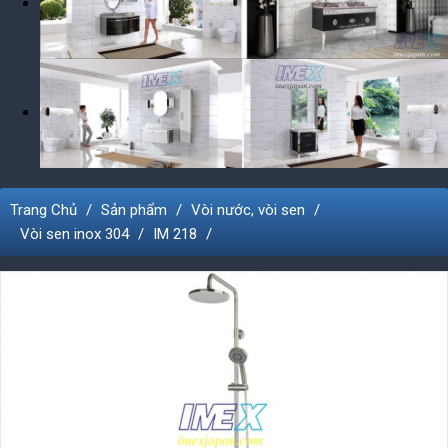
Trang Chủ
Sản phẩm
Vòi nước, vòi sen
Vòi sen inox 304
IM 218
*
*
*
*
*