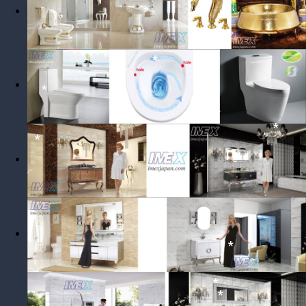
*
*
*
*
*
*
*
*
*
*
*
*