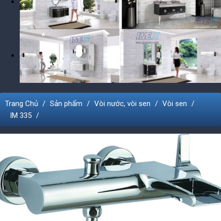
*
*
*
*
*
Trang Chủ
Sản phẩm
Vòi nước, vòi sen
Vòi sen
IM 335