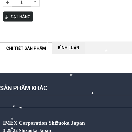
-
+
*
*
*
ĐẶT HÀNG
*
*
BÌNH LUẬN
CHI TIẾT SẢN PHẨM
*
*
*
*
*
*
NỘI DUNG ĐANG CẬP NHẬT
*
*
*
*
SẢN PHẨM KHÁC
*
*
*
IMEX Corporation Shizuoka Japan
*
3-29-22 Shizuoka Japan