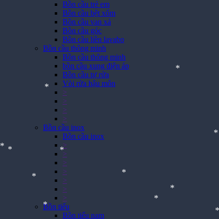
Bồn cầu trẻ em
Bồn cầu bệt xổm
Bồn cầu van xả
Bồn cầu góc
Bồn cầu liền lavabo
Bồn cầu thông minh
Bồn cầu thông minh
bồn cầu xung điện áp
Bồn cầu tự rửa
*
Vòi rửa hậu môn
>
>
*
>
>
Bồn cầu inox
Bồn cầu inox
>
>
>
*
*
*
>
>
>
*
*
>
Bồn tiểu
*
Bồn tiểu nam