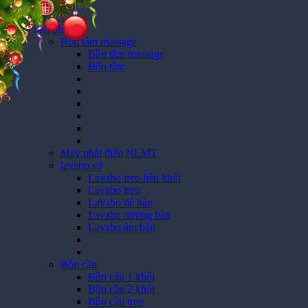
Trang Chủ
Sản phẩm
Bồn tắm massage
Bồn tắm massage
Bồn tắm
>
>
>
>
>
>
Máy phát điện NLMT
lavabo sứ
Lavabo treo liên khối
Lavabo treo
Lavabo để bàn
Lavabo dương bàn
Lavabo âm bàn
>
>
Bồn cầu
Bồn cầu 1 khối
Bồn cầu 2 khối
Bồn cầu treo