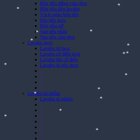
*
Bồn tiểu đứng cảm ứng
*
Bồn tiểu liền lavabo
Vách ngăn bồn tiểu
bồn tiểu inox
*
*
Bồn tiểu nữ
Van tiểu nhấn
Van tiểu cảm ứng
Lavabo inox
Lavabo tủ inox
*
*
Lavabo cổ điển inox
*
Lavabo tân cổ điển
*
Lavabo tủ góc inox
>
*
*
>
>
*
>
Lavabo tủ nhôm
*
Lavabo tủ nhôm
>
*
>
*
>
*
>
>
*
>
*
>