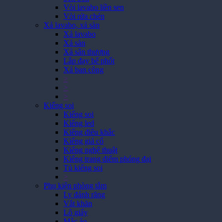
Vòi lavabo liền sen
Vòi rửa chén
Xả lavabo, xả sàn
Xả lavabo
Xả sàn
Xả sân thượng
Lắp đạy bể phốt
Xả ban công
>
>
>
Kiếng soi
Kiếng soi
Kiếng led
Kiếng điêu khắc
Kiếng giả cổ
Kiếng nghệ thuật
Kiếng trang điểm phóng đại
Tủ kiếng soi
>
Phụ kiện phòng tắm
Ly đánh răng
Vắt khăn
Lô giấy
Mắc áo