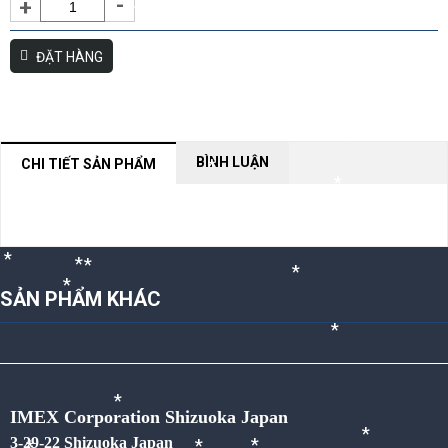
-
+
*
ĐẶT HÀNG
*
*
BÌNH LUẬN
CHI TIẾT SẢN PHẨM
*
*
*
NỘI DUNG ĐANG CẬP NHẬT
*
*
*
*
*
SẢN PHẨM KHÁC
*
*
*
*
*
*
IMEX Corporation Shizuoka Japan
*
3-29-22 Shizuoka Japan