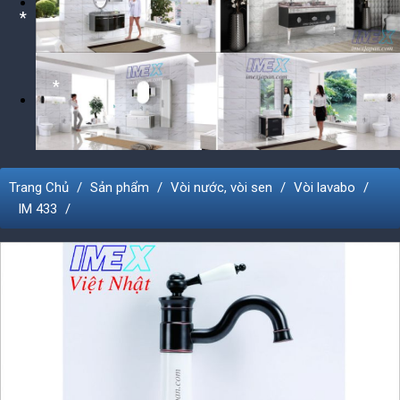
*
*
*
*
*
Trang Chủ
Sản phẩm
Vòi nước, vòi sen
Vòi lavabo
IM 433