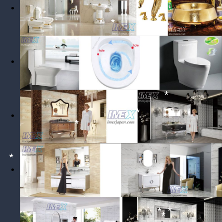
*
*
*
*
*
*
*
*
*
*
*